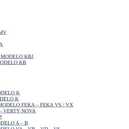
BMV
A
 MODELO KBJ
MODELO KB
ODELO K
DELO K
ODELO FEKA – FEKA VS / VX
– VERTY NOVA
P
DELO A – B
ELO VA – VB – VD – VS