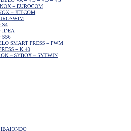
INOX – EUROCOM
NOX – JETCOM
EUROSWIM
 S4
 IDEA
 SS6
LO SMART PRESS – PWM
ESS – K 40
ON – SYBOX – SYTWIN
 IBAIONDO