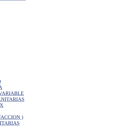
O
A
VARIABLE
ANITARIAS
PX
FACCION )
ITARIAS