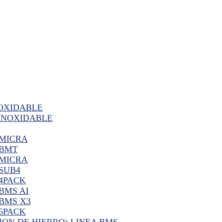
OXIDABLE
INOXIDABLE
 MICRA
 BMT
 MICRA
SUB4
 4PACK
BMS AI
 BMS X3
 6PACK
ION DE HIERRO) LINEA BMS