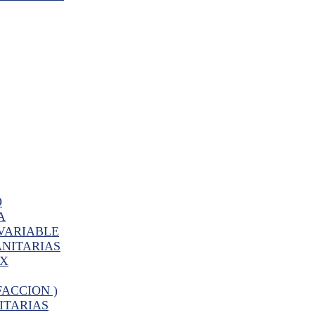
O
A
VARIABLE
ANITARIAS
PX
FACCION )
ITARIAS