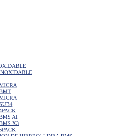
OXIDABLE
INOXIDABLE
 MICRA
 BMT
 MICRA
SUB4
 4PACK
BMS AI
 BMS X3
 6PACK
ION DE HIERRO) LINEA BMS