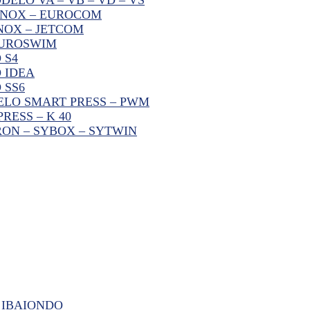
INOX – EUROCOM
NOX – JETCOM
EUROSWIM
 S4
 IDEA
 SS6
LO SMART PRESS – PWM
ESS – K 40
ON – SYBOX – SYTWIN
 IBAIONDO