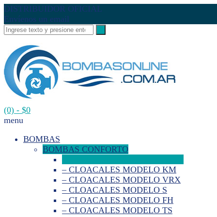
DISTRIBUIDOR OFICIAL
Envíenos un email
(0)
- $0
menu
BOMBAS
BOMBAS CONFORTO
– MULTIETAPA MODELO MCO
– CLOACALES MODELO KM
– CLOACALES MODELO VRX
– CLOACALES MODELO S
– CLOACALES MODELO FH
– CLOACALES MODELO TS