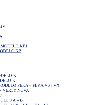
BMV
A
 MODELO KBJ
MODELO KB
ODELO K
DELO K
ODELO FEKA – FEKA VS / VX
– VERTY NOVA
P
DELO A – B
ELO VA – VB – VD – VS