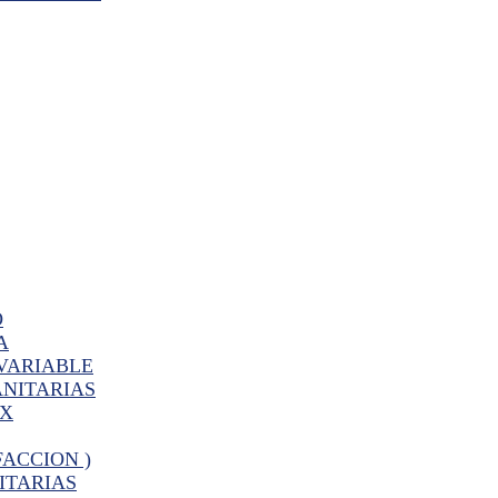
O
A
VARIABLE
ANITARIAS
PX
FACCION )
ITARIAS