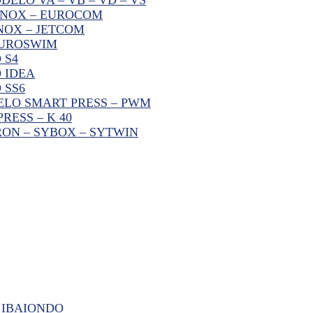
INOX – EUROCOM
NOX – JETCOM
EUROSWIM
 S4
 IDEA
 SS6
LO SMART PRESS – PWM
ESS – K 40
ON – SYBOX – SYTWIN
 IBAIONDO