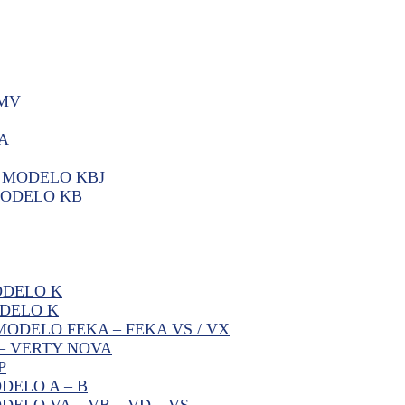
BMV
A
 MODELO KBJ
MODELO KB
ODELO K
DELO K
ODELO FEKA – FEKA VS / VX
– VERTY NOVA
P
DELO A – B
ELO VA – VB – VD – VS