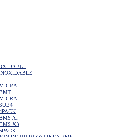
OXIDABLE
INOXIDABLE
 MICRA
 BMT
 MICRA
SUB4
 4PACK
BMS AI
 BMS X3
 6PACK
ION DE HIERRO) LINEA BMS